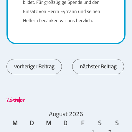
bildet. Für großzügige Spende und den
Einsatz von Herrn Eymann und seinen
Helfern bedanken wir uns herzlich.
vorheriger Beitrag
nächster Beitrag
Continue
Reading
Kalender
August 2026
M
D
M
D
F
S
S